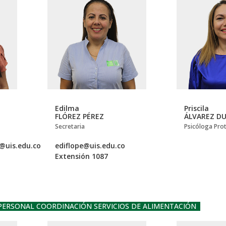
Edilma
Priscila
FLÓREZ PÉREZ
ÁLVAREZ D
Secretaria
Psicóloga Pro
p@uis.edu.co
ediflope@uis.edu.co
Extensión 1087
PERSONAL COORDINACIÓN SERVICIOS DE ALIMENTACIÓN