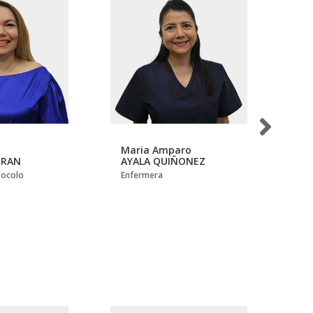
Maria Amparo
De
URAN
AYALA QUIÑONEZ
AZ
tocolo
Enfermera
Aux
Od