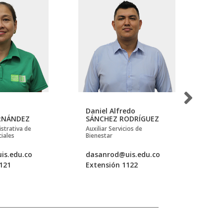
Daniel Alfredo
Ja
RNÁNDEZ
SÁNCHEZ RODRÍGUEZ
AL
istrativa de
Auxiliar Servicios de
Aux
ciales
Bienestar
Bie
is.edu.co
dasanrod@uis.edu.co
ja
121
Extensión 1122
Ex