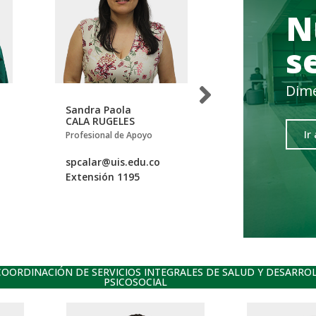
N
s
Dime
Sandra Paola
Kevin Alfonso
CALA RUGELES
SIERRA ARNED
Ir
Profesional de Apoyo
Profesional de
Mantenimiento
spcalar@uis.edu.co
be.mantenimie
Extensión 1195
Extensión 1427
OORDINACIÓN DE SERVICIOS INTEGRALES DE SALUD Y DESARRO
PSICOSOCIAL