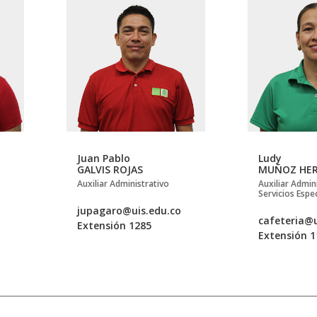
Juan Pablo
Ludy
GALVIS ROJAS
MUÑOZ HE
Auxiliar Administrativo
Auxiliar Admin
Servicios Espe
jupagaro@uis.edu.co
cafeteria@u
Extensión 1285
Extensión 1