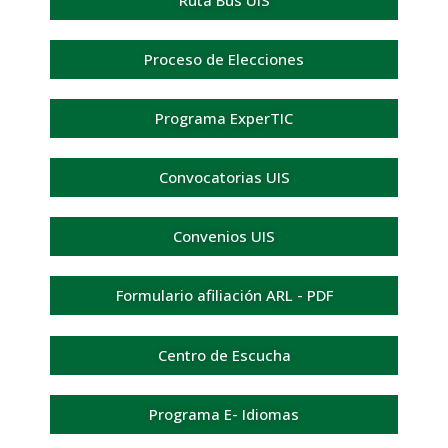
Ruta Bus UIS
Proceso de Elecciones
Programa ExperTIC
Convocatorias UIS
Convenios UIS
Formulario afiliación ARL - PDF
Centro de Escucha
Programa E- Idiomas